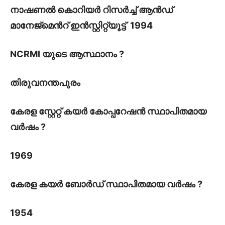
നാഷണൽ കൊറിയർ റിസർച്ച് ആൻഡ്
മാനേജ്മെൻറ് ഇൻസ്റ്റിറ്റ്യൂട്ട് 1994
NCRMI യുടെ ആസ്ഥാനം ?
തിരുവനന്തപുരം
കേരള സ്റ്റേറ്റ് കയർ കോപ്പറേഷൻ സ്ഥാപിതമായ
വർഷം ?
1969
കേരള കയർ ബോർഡ് സ്ഥാപിതമായ വർഷം ?
1954