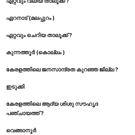
ഏറ്റവും വലിയ താലൂക്ക് ?
ഏറനാട് (മലപ്പുറം )
ഏറ്റവും ചെറിയ താലൂക്ക് ?
കുന്നത്തൂർ (കൊല്ലം )
കേരളത്തിലെ ജനസാന്ദ്രത കുറഞ്ഞ ജില്ല ?
ഇടുക്കി
കേരളത്തിലെ ആദ്യ ശിശു സൗഹൃദ
പഞ്ചായത്ത് ?
വെങ്ങാനൂർ