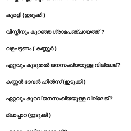
കുമളി (ഇടുക്കി )
വിസ്തീനും കുറഞ്ഞ ഗ്രാമപഞ്ചായത്ത് ?
വളപട്ടണം ( കണ്ണൂർ )
ഏറ്റവും കൂടുതൽ ജനസംഖ്യയുള്ള വില്ലേജ് ?
കണ്ണൻ ദേവൻ ഹിൽസ് (ഇടുക്കി )
ഏറ്റവും കുറവ് ജനസംഖ്യയുള്ള വില്ലേജ് ?
മ്ലാപ്പാറ (ഇടുക്കി )