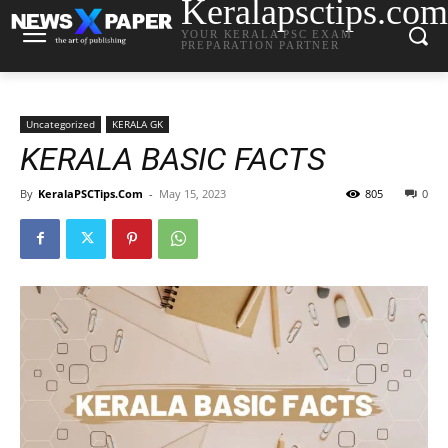
Keralapsctips.com
YOUR KERALA PSC EXAM
PREPARATION PARTNER
Uncategorized
KERALA GK
KERALA BASIC FACTS
By
KeralaPSCTips.Com
-
May 15, 2023
805
0