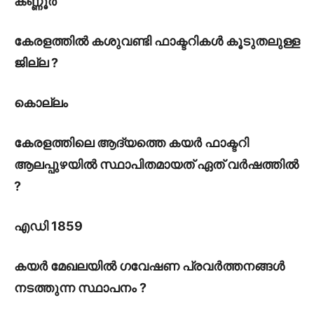
കണ്ണൂർ
കേരളത്തിൽ കശുവണ്ടി ഫാക്ടറികൾ കൂടുതലുള്ള
ജില്ല ?
കൊല്ലം
കേരളത്തിലെ ആദ്യത്തെ കയർ ഫാക്ടറി
ആലപ്പുഴയിൽ സ്ഥാപിതമായത് ഏത് വർഷത്തിൽ
?
എഡി 1859
കയർ മേഖലയിൽ ഗവേഷണ പ്രവർത്തനങ്ങൾ
നടത്തുന്ന സ്ഥാപനം ?