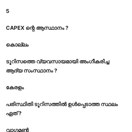
5
CAPEX ന്റെ ആസ്ഥാനം ?
കൊല്ലം
ടൂറിസത്തെ വ്യവസായമായി അംഗീകരിച്ച
ആദ്യ സംസ്ഥാനം ?
കേരളം
പരിസ്ഥിതി ടൂറിസത്തിൽ ഉൾപ്പെടാത്ത സ്ഥലം
ഏത് ?
വാഗമൺ