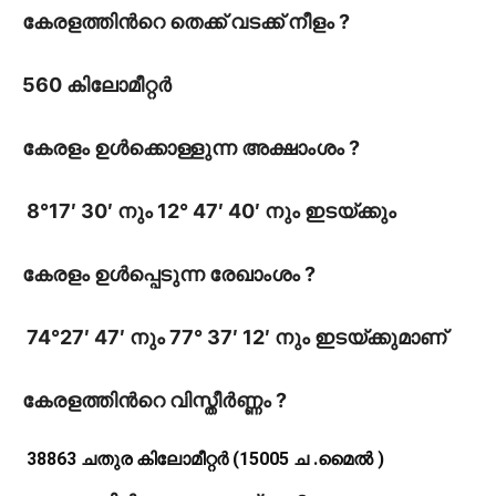
കേരളത്തിൻറെ തെക്ക് വടക്ക് നീളം ?
560 കിലോമീറ്റർ
കേരളം ഉൾക്കൊള്ളുന്ന അക്ഷാംശം ?
8°17′ 30′ നും 12° 47′ 40′ നും ഇടയ്ക്കും
കേരളം ഉൾപ്പെടുന്ന രേഖാംശം ?
74°27′ 47′ നും 77° 37′ 12′ നും ഇടയ്ക്കുമാണ്
കേരളത്തിൻറെ വിസ്തീർണ്ണം ?
38863 ചതുര കിലോമീറ്റർ (15005 ച .മൈൽ )