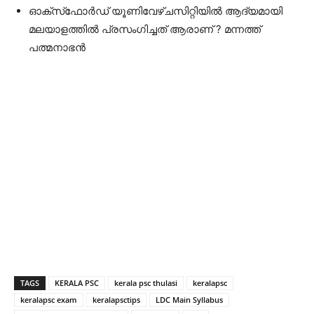
ഓക്‌സ്‌ഫോര്‍ഡ്‌ യൂണിവേഴ്ചസിറ്റിയില്‍ ആദ്യമായി
മലയാളത്തില്‍ പ്രസംഗിച്ചത്‌ ആരാണ്‌ ? മന്നത്ത്‌
പത്മനാഭന്‍
TAGS
KERALA PSC
kerala psc thulasi
keralapsc
keralapsc exam
keralapsctips
LDC Main Syllabus