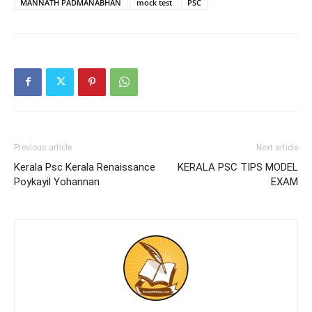
MANNATH PADMANABHAN
mock test
PSC
Previous article
Next article
Kerala Psc Kerala Renaissance
KERALA PSC TIPS MODEL
Poykayil Yohannan
EXAM