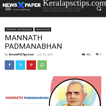
Keralapsctips.com
YOUR KERALA PSC EXAM
PREPARATION PARTNER
GENERAL KNOWLEDGE
MALAYALAM
MANNATH
PADMANABHAN
By
KeralaPSCTips.Com
-
July 26, 2023
432
0