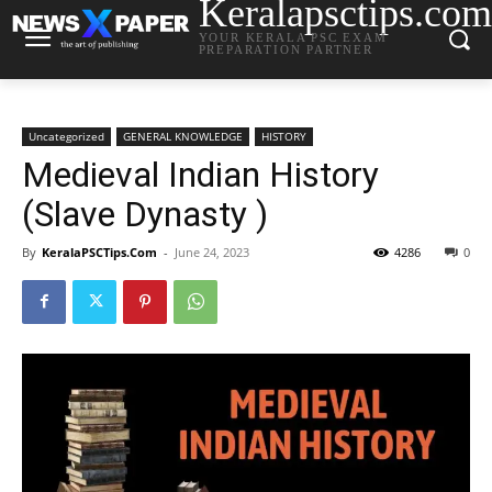
Keralapsctips.com
YOUR KERALA PSC EXAM
PREPARATION PARTNER
Uncategorized
GENERAL KNOWLEDGE
HISTORY
Medieval Indian History
(Slave Dynasty )
By
KeralaPSCTips.Com
-
June 24, 2023
4286
0