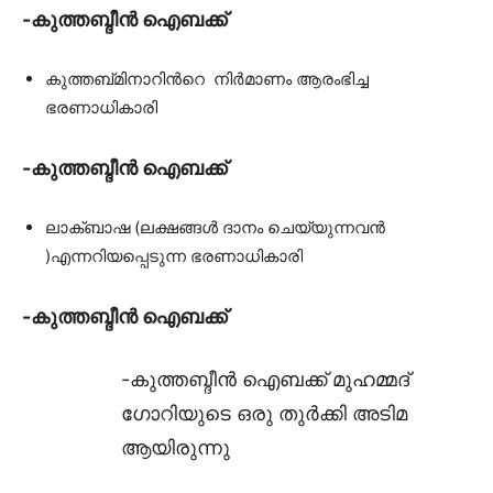
-കുത്തബ്ദീൻ ഐബക്ക്
കുത്തബ്മിനാറിൻറെ നിർമാണം ആരംഭിച്ച
ഭരണാധികാരി
-കുത്തബ്ദീൻ ഐബക്ക്
ലാക്ബാഷ (ലക്ഷങ്ങൾ ദാനം ചെയ്യുന്നവൻ
)എന്നറിയപ്പെടുന്ന ഭരണാധികാരി
-കുത്തബ്ദീൻ ഐബക്ക്
-കുത്തബ്ദീൻ ഐബക്ക് മുഹമ്മദ്
ഗോറിയുടെ ഒരു തുർക്കി അടിമ
ആയിരുന്നു