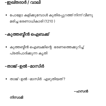
-ഇഖ്തദാർ / വാലി
പോളോ കളിക്കുമ്പോൾ കുതിരപ്പുറത്ത് നിന്ന് വീണു
മരിച്ച ഭരണാധികാരി (1210 )
-കുത്തബ്ദീൻ ഐബക്ക്
കുത്തബ്ദീൻ ഐബക്കിന്റെ ഭരണത്തെക്കുറിച്ച്
പ്രതിപാദിക്കുന്ന കൃതി
-താജ് -ഉൽ -മാസിർ
താജ് -ഉൽ -മാസിർ എഴുതിയത് ?
–
ഹസൻ
നിസാമി