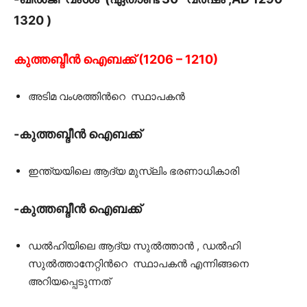
1320 )
കുത്തബ്ദീൻ ഐബക്ക് (1206 – 1210)
അടിമ വംശത്തിൻറെ സ്ഥാപകൻ
-കുത്തബ്ദീൻ ഐബക്ക്
ഇന്ത്യയിലെ ആദ്യ മുസ്ലിം ഭരണാധികാരി
-കുത്തബ്ദീൻ ഐബക്ക്
ഡൽഹിയിലെ ആദ്യ സുൽത്താൻ , ഡൽഹി
സുൽത്താനേറ്റിൻറെ സ്ഥാപകൻ എന്നിങ്ങനെ
അറിയപ്പെടുന്നത്