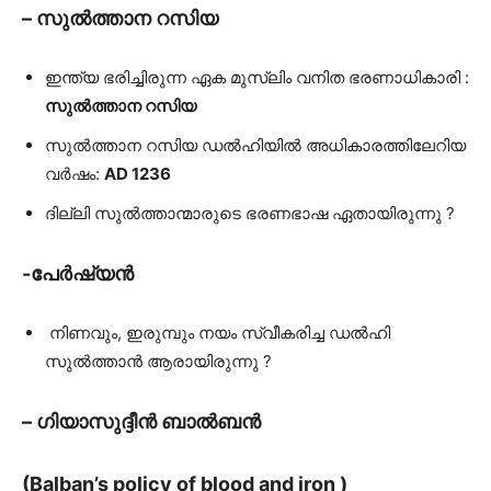
– സുൽത്താന റസിയ
ഇന്ത്യ ഭരിച്ചിരുന്ന ഏക മുസ്ലിം വനിത ഭരണാധികാരി :
സുൽത്താന റസിയ
സുൽത്താന റസിയ ഡൽഹിയിൽ അധികാരത്തിലേറിയ
വർഷം:
AD 1236
ദില്ലി സുൽത്താന്മാരുടെ ഭരണഭാഷ ഏതായിരുന്നു ?
-പേർഷ്യൻ
നിണവും, ഇരുമ്പും നയം സ്വീകരിച്ച ഡൽഹി
സുൽത്താൻ ആരായിരുന്നു ?
– ഗിയാസുദ്ദീന്‍ ബാൽബൻ
(Balban’s policy of blood and iron )