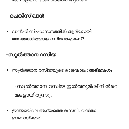
– ചെങ്കിസ് ഖാൻ
ഡൽഹി സിംഹാസനത്തിൽ ആദ്യമായി
അവരോധിതയായ
വനിത ആരാണ്?
-സുൽത്താന റസിയ
സുൽത്താന റസിയയുടെ രാജവംശം :
അടിമവംശം
-സുൽത്താന റസിയ ഇൽത്തുമിഷ് നിൻറെ
മകളായിരുന്നു .
ഇന്ത്യയിലെ ആദ്യത്തെ മുസ്ലിം വനിതാ
ഭരണാധികാരി