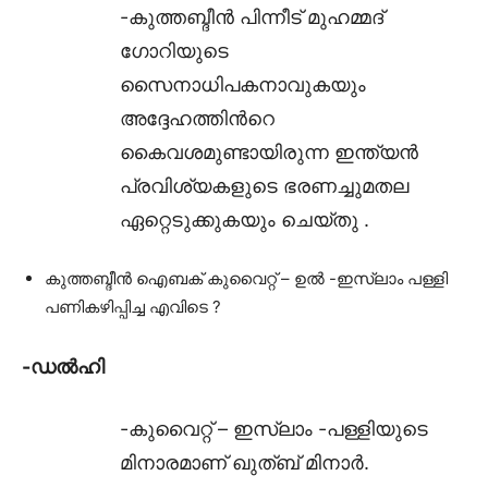
-കുത്തബ്ദീൻ പിന്നീട് മുഹമ്മദ്
ഗോറിയുടെ
സൈനാധിപകനാവുകയും
അദ്ദേഹത്തിൻറെ
കൈവശമുണ്ടായിരുന്ന ഇന്ത്യൻ
പ്രവിശ്യകളുടെ ഭരണച്ചുമതല
ഏറ്റെടുക്കുകയും ചെയ്തു .
കുത്തബ്ദീൻ ഐബക് കുവൈറ്റ് – ഉൽ -ഇസ്ലാം പള്ളി
പണികഴിപ്പിച്ച എവിടെ ?
-ഡൽഹി
-കുവൈറ്റ്‌ – ഇസ്ലാം -പള്ളിയുടെ
മിനാരമാണ്
ഖുത്ബ് മിനാർ.