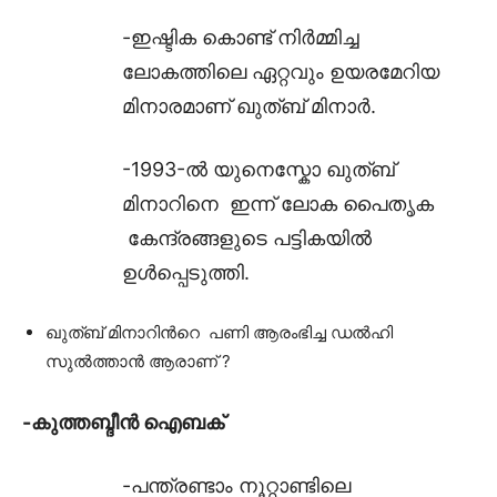
-ഇഷ്ടിക കൊണ്ട് നിർമ്മിച്ച
ലോകത്തിലെ ഏറ്റവും ഉയരമേറിയ
മിനാരമാണ്
ഖുത്ബ് മിനാർ.
-1993-
ൽ
യുനെസ്കോ ഖുത്ബ്
മിനാ
റിനെ
ഇന്ന് ലോക പൈതൃക
കേന്ദ്രങ്ങളുടെ പട്ടികയിൽ
ഉൾപ്പെടുത്തി.
ഖുത്ബ് മിനാ
റിൻറെ പണി ആരംഭിച്ച ഡൽഹി
സുൽത്താൻ ആരാണ് ?
-കുത്തബ്ദീൻ ഐബക്
-പന്ത്രണ്ടാം നൂറ്റാണ്ടിലെ