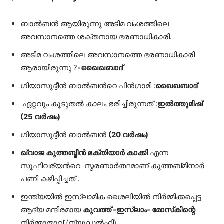
ബാൽബൻ ആയിരുന്നു അടിമ വംശത്തിലെ
അവസാനത്തെ ശക്തനായ ഭരണാധികാരി.
അടിമ വംശത്തിലെ അവസാനത്തെ ഭരണാധികാരി
ആരായിരുന്നു ?
-ഖൈഖബാദ്
ഗിയാസുദ്ദീന്‍ ബാൽബൻറെ
പിൻഗാമി :
ഖൈഖബാദ്
ഏറ്റവും കൂടുതൽ കാലം ഭരിച്ചിരുന്നത് :
ഇൽത്തുമിഷ്
(25 വർഷം)
ഗിയാസുദ്ദീന്‍ ബാൽബൻ
(
20 വർഷം)
ഖ്വാജ
കുത്തബ്ദീൻ ഭക്തിയാർ കാക്കി
എന്ന
സൂഫിവര്യൻറെ സ്മരണാർത്ഥമാണ് കുത്തബ്മിനാർ
പണി കഴിപ്പിച്ചത് .
ഇന്ത്യയിൽ ഇസ്ലാമിക ശൈലിയിൽ നിർമ്മിക്കപ്പെട്ട
ആദ്യ മന്ദിരമായ
കുവത്ത് -ഇസ്ലാം- മോസ്‌കിന്റെ
നിർമ്മാതാവ് (ന്യൂഡൽഹി)