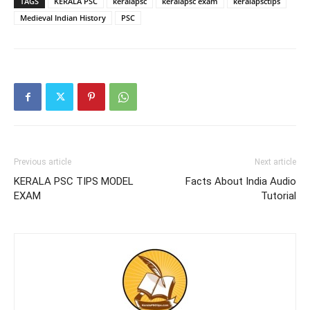
TAGS
KERALA PSC
keralapsc
keralapsc exam
keralapsctips
Medieval Indian History
PSC
Previous article
Next article
KERALA PSC TIPS MODEL
Facts About India Audio
EXAM
Tutorial