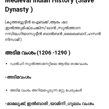
Medieval Indian History (Slave
Dynasty )
(കുത്തബ്ബുദ്ദീൻ ഐബക്ക് ,
ആരം ഷാ
,
ഇൽത്തുമിഷ്,
ചെങ്കിസ് ഖാൻ ,
സുൽത്താന
റസിയ,
ഗിയാസുദ്ദീന്‍ ബാൽബൻ ,
ഖൈഖബാദ് ,
ഹസൻ
നിസാമി )
അടിമ വംശം (1206 -1290 )
ഡൽഹി സുൽത്താനേറ്റിലെ ആദ്യ രാജവംശം
-അടിമവംശം
അടിമ വംശം അറിയപ്പെടുന്ന മറ്റു പേരുകൾ
-മാമലൂക്ക്, ഇൽബാരി ,യാമിനി ,ഗുലാം വംശം