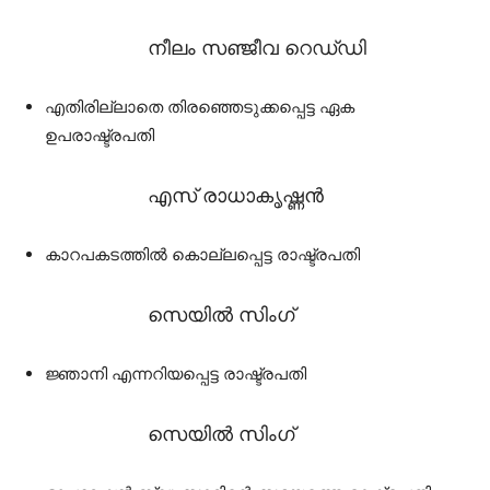
നീലം സഞ്ജീവ റെഡ്‌ഡി
എതിരില്ലാതെ തിരഞ്ഞെടുക്കപ്പെട്ട ഏക
ഉപരാഷ്ട്രപതി
എസ് രാധാകൃഷ്ണൻ
കാറപകടത്തിൽ കൊല്ലപ്പെട്ട രാഷ്ട്രപതി
സെയിൽ സിംഗ്
ജ്ഞാനി എന്നറിയപ്പെട്ട രാഷ്ട്രപതി
സെയിൽ സിംഗ്