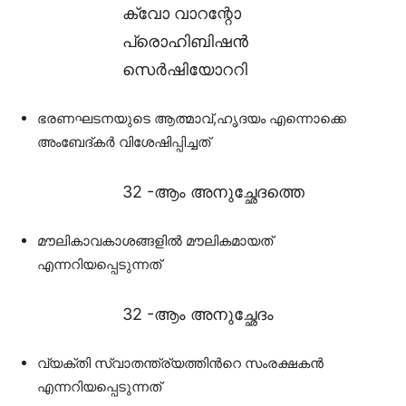
ക്വോ വാറന്റോ
പ്രൊഹിബിഷൻ
സെർഷിയോററി
ഭരണഘടനയുടെ ആത്മാവ്,ഹൃദയം എന്നൊക്കെ
അംബേദ്‌കർ വിശേഷിപ്പിച്ചത്
32 -ആം അനുച്ഛേദത്തെ
മൗലികാവകാശങ്ങളിൽ മൗലികമായത്
എന്നറിയപ്പെടുന്നത്
32 -ആം അനുച്ഛേദം
വ്യക്തി സ്വാതന്ത്ര്യത്തിൻറെ സംരക്ഷകൻ
എന്നറിയപ്പെടുന്നത്