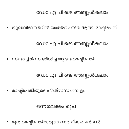
ഡോ എ പി ജെ അബ്ദുൾകലാം
യുദ്ധവിമാനത്തിൽ യാത്രചെയ്ത ആദ്യ രാഷ്ട്രപതി
ഡോ എ പി ജെ അബ്ദുൾകലാം
സിയാച്ചിൻ സന്ദർശിച്ച ആദ്യ രാഷ്ട്രപതി
ഡോ എ പി ജെ അബ്ദുൾകലാം
രാഷ്ട്രപതിയുടെ പ്രതിമാസ ശമ്പളം
ഒന്നരലക്ഷം രൂപ
മുൻ രാഷ്ട്രപതിമാരുടെ വാർഷിക പെൻഷൻ