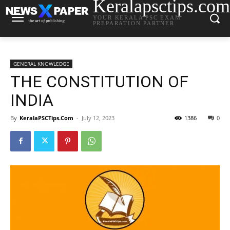
Keralapsctips.com
YOUR KERALA PSC EXAM
PREPARATION PARTNER
GENERAL KNOWLEDGE
THE CONSTITUTION OF
INDIA
By
KeralaPSCTips.Com
-
July 12, 2023
1386
0