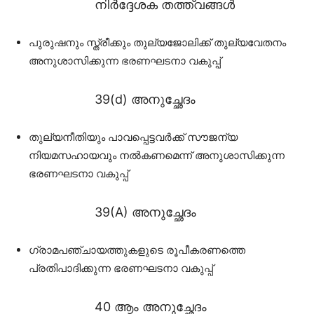
നിർദ്ദേശക തത്ത്വങ്ങൾ
പുരുഷനും സ്ത്രീക്കും തുല്യജോലിക്ക് തുല്യവേതനം
അനുശാസിക്കുന്ന ഭരണഘടനാ വകുപ്പ്
39(d) അനുച്ഛേദം
തുല്യനീതിയും പാവപ്പെട്ടവർക്ക് സൗജന്യ
നിയമസഹായവും നൽകണമെന്ന് അനുശാസിക്കുന്ന
ഭരണഘടനാ വകുപ്പ്
39(A) അനുച്ഛേദം
ഗ്രാമപഞ്ചായത്തുകളുടെ രൂപീകരണത്തെ
പ്രതിപാദിക്കുന്ന ഭരണഘടനാ വകുപ്പ്
40 ആം അനുച്ഛേദം