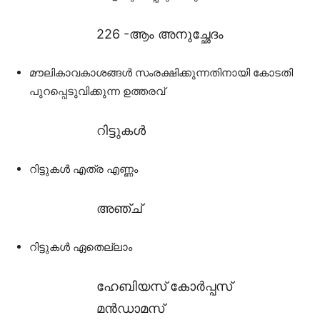
226 -ആം അനുച്ഛേദം
മൗലികാവകാശങ്ങൾ സംരക്ഷിക്കുന്നതിനായി കോടതി
പുറപ്പെടുവിക്കുന്ന ഉത്തരവ്
റിട്ടുകൾ
റിട്ടുകൾ എത്ര എണ്ണം
അഞ്ച്‌
റിട്ടുകൾ ഏതെല്ലാം
ഹേബിയസ് കോർപ്പസ്
മൻഡാമസ്