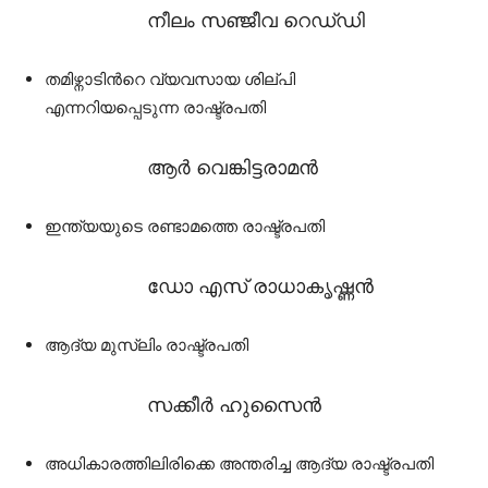
നീലം സഞ്ജീവ റെഡ്‌ഡി
തമിഴ്നാടിൻറെ വ്യവസായ ശില്പി
എന്നറിയപ്പെടുന്ന രാഷ്ട്രപതി
ആർ വെങ്കിട്ടരാമൻ
ഇന്ത്യയുടെ രണ്ടാമത്തെ രാഷ്ട്രപതി
ഡോ എസ് രാധാകൃഷ്ണൻ
ആദ്യ മുസ്ലിം രാഷ്ട്രപതി
സക്കീർ ഹുസൈൻ
അധികാരത്തിലിരിക്കെ അന്തരിച്ച ആദ്യ രാഷ്ട്രപതി