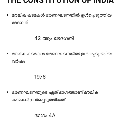
THE CONSTITUTION OF INDIA
മൗലിക കടമകൾ ഭരണഘടനയിൽ ഉൾപ്പെടുത്തിയ
ഭേദഗതി
42 ആം ഭേദഗതി
മൗലിക കടമകൾ ഭരണഘടനയിൽ ഉൾപ്പെടുത്തിയ
വർഷം
1976
ഭരണഘടനയുടെ ഏത് ഭാഗത്താണ് മൗലിക
കടമകൾ ഉൾപ്പെടുത്തിയത്
ഭാഗം 4A