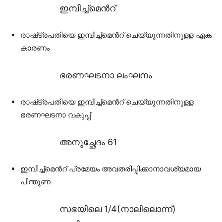
ഇമ്പീച്ച്മെൻറ്
രാഷ്‌ട്രപതിയെ ഇമ്പീച്ച്മെൻറ് ചെയ്യുന്നതിനുള്ള ഏക
കാരണം
ഭരണഘടനാ ലംഘനം
രാഷ്‌ട്രപതിയെ ഇമ്പീച്ച്മെൻറ് ചെയ്യുന്നതിനുള്ള
ഭരണഘടനാ വകുപ്പ്
അനുച്ഛേദം 61
ഇമ്പീച്ച്മെൻറ് പ്രമേയം അവതരിപ്പിക്കാനാവശ്യമായ
പിന്തുണ
സഭയിലെ 1/4(നാലിലൊന്ന്)