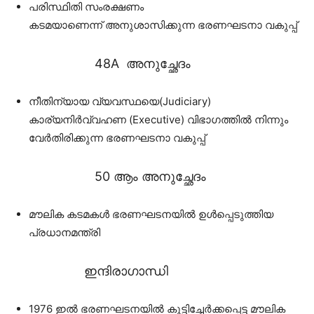
പരിസ്ഥിതി സംരക്ഷണം
കടമയാണെന്ന് അനുശാസിക്കുന്ന ഭരണഘടനാ വകുപ്പ്
48A അനുച്ഛേദം
നീതിന്യായ വ്യവസ്ഥയെ(Judiciary)
കാര്യനിർവ്വഹണ (Executive) വിഭാഗത്തിൽ നിന്നും
വേർതിരിക്കുന്ന ഭരണഘടനാ വകുപ്പ്
50 ആം അനുച്ഛേദം
മൗലിക കടമകൾ ഭരണഘടനയിൽ ഉൾപ്പെടുത്തിയ
പ്രധാനമന്ത്രി
ഇന്ദിരാഗാന്ധി
1976 ഇൽ ഭരണഘടനയിൽ കൂട്ടിച്ചേർക്കപ്പെട്ട മൗലിക