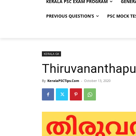
KERALA PSC EXAM PROGRAM
GENER
PREVIOUS QUESTION’S
PSC MOCK TE
KERALA GK
Thiruvananthapu
By
KeralaPSCTips.Com
-
October 13, 2020