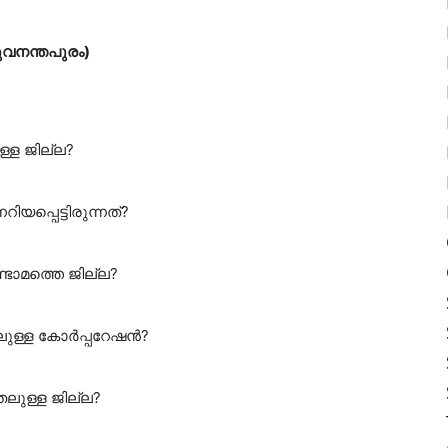
രുവനന്തപുരം)
്ള ജില്ല?
യപ്പെട്ടിരുന്നത്?
ടാമത്തെ ജില്ല?
ലുള്ള കോർപ്പറേഷൻ?
ലുള്ള ജില്ല?