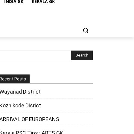
INDIA GK
KERALA GK
Recent Posts
Wayanad District
Kozhikode Disrict
ARRIVAL OF EUROPEANS
Kerala PSC Tips : ARTS GK