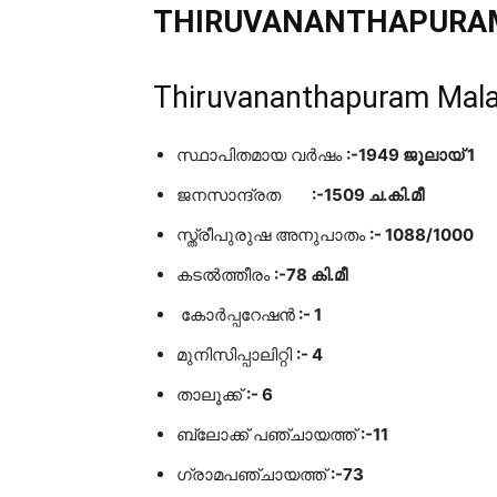
THIRUVANANTHAPURAM 
Thiruvananthapuram Mala
സ്ഥാപിതമായ വർഷം
:-1949 ജൂലായ് 1
ജനസാന്ദ്രത
:-1509 ച.കി.മീ
സ്ത്രീപുരുഷ അനുപാതം
:- 1088/1000
കടൽത്തീരം
:-78 കി.മീ
കോർപ്പറേഷൻ
:- 1
മുനിസിപ്പാലിറ്റി
:- 4
താലൂക്ക്
:- 6
ബ്ലോക്ക് പഞ്ചായത്ത്
:-11
ഗ്രാമപഞ്ചായത്ത്
:-73