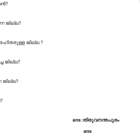
ഷൻ?
ന്ന ജില്ല?
ഹിതരുള്ള ജില്ല ?
ച ജില്ല?
ന ജില്ല?
?
ൂടിയ ജില്ല?
ans :തിരുവനന്തപുരം
ിതിചെയ്യുന്നത്?
ans