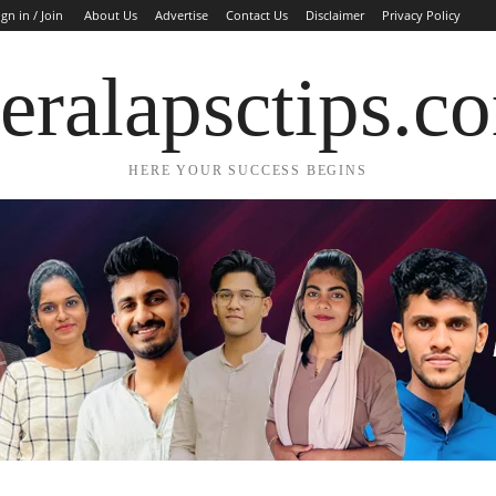
ign in / Join
About Us
Advertise
Contact Us
Disclaimer
Privacy Policy
eralapsctips.c
HERE YOUR SUCCESS BEGINS