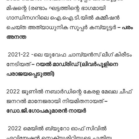
മിഷന്റെ (രണ്ടാം ഘട്ടത്തിന്റെ ഭാഗമായി
ഗാന്ധിനഗറിലെ ഐ.ഐ.ടി.യിൽ കമ്മീഷൻ
ചെയ്ത അത്യാധുനിക സൂപ്പർ കമ്പ്യൂട്ടർ
– പരം
അനന്ത
2021-22 -ലെ യുവേഫ ചാമ്പ്യൻസ് ലീഗ് കിരീടം
നേടിയത്
– റയൽ മാഡ്രിഡ് (ലിവർപൂളിനെ
പരാജയപ്പെടുത്തി)
2022 ജൂണിൽ നബാർഡിന്റെ കേരള മേഖല ചീഫ്
ജനറൽ മാനേജരായി നിയമിതനായത്
–
ഡോ.ജി.ഗോപകുമാരൻ നായർ
2022 മെയിൽ ബ്യൂറോ ഓഫ് സിവിൽ
ഏവിയേഷൻ സെക്യൂരിറ്റിയുടെ പുതിയ