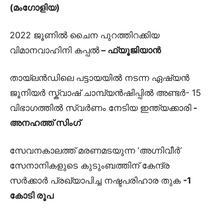
(മംഗോളിയ)
2022 ജൂണിൽ ചൈന പുറത്തിറക്കിയ
വിമാനവാഹിനി കപ്പൽ
– ഫ്യൂജിയാൻ
തായ്‌ലൻഡിലെ പട്ടായയിൽ നടന്ന ഏഷ്യൻ
ജൂനിയർ സ്ക്വാഷ് ചാമ്പ്യൻഷിപ്പിൽ അണ്ടർ- 15
വിഭാഗത്തിൽ സ്വർണം നേടിയ ഇന്ത്യക്കാരി
-
അനഹത്ത് സിംഗ്
സേവനകാലത്ത് മരണമടയുന്ന ‘അഗ്നിവീർ’
സേനാനികളുടെ കുടുംബത്തിന് കേന്ദ്ര
സർക്കാർ പ്രഖ്യാപിച്ച നഷ്ടപരിഹാര തുക
-1
കോടി രൂപ