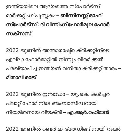
ഇന്ത്യയിലെ ആദ്യത്തെ സ്പോർട്സ്
മാർക്കറ്റിംഗ് പുസ്തകം
– ബിസിനസ്സ് ഓഫ്
സ്പോർട്സ് : ദി വിന്നിംഗ് ഫോർമുല ഫോർ
സക്സസ്
2022 ജൂണിൽ അന്താരാഷ്ട്ര ക്രിക്കറ്റിന്ടെ
എല്ലാ ഫോർമാറ്റിൽ നിന്നും വിരമിക്കൽ
പ്രഖ്യാപിച്ച ഇന്ത്യൻ വനിതാ ക്രിക്കറ്റ് താരം
–
മിതാലി രാജ്
2022 ജൂണിൽ ഇൻഡോ – യു.കെ. കൾച്ചർ
പ്ലാറ്റ് ഫോമിന്ടെ അംബാസിഡറായി
നിയമിതനായ വ്യക്തി
– എ.ആർ.റഹ്‌മാൻ
2022 ജൂണിൽ റബ്ബർ ഇ-ട്രേഡിങ്ങിനായി റബ്ബർ