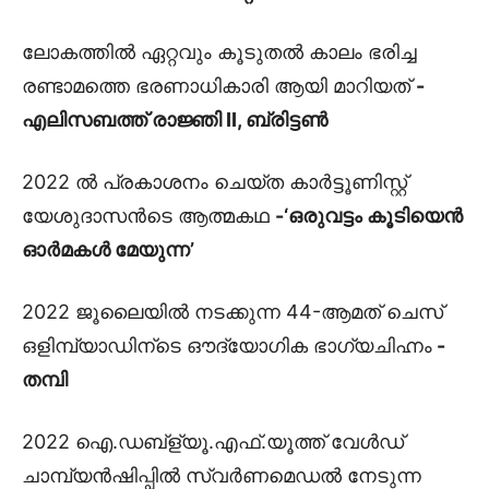
ലോകത്തിൽ ഏറ്റവും കൂടുതൽ കാലം ഭരിച്ച
രണ്ടാമത്തെ ഭരണാധികാരി ആയി മാറിയത്
-
എലിസബത്ത് രാജ്ഞി II, ബ്രിട്ടൺ
2022 ൽ പ്രകാശനം ചെയ്ത കാർട്ടൂണിസ്റ്റ്
യേശുദാസൻടെ ആത്മകഥ
-‘ഒരുവട്ടം കൂടിയെൻ
ഓർമകൾ മേയുന്ന’
2022 ജൂലൈയിൽ നടക്കുന്ന 44-ആമത് ചെസ്
ഒളിമ്പ്യാഡിന്ടെ ഔദ്യോഗിക ഭാഗ്യചിഹ്നം
-
തമ്പി
2022 ഐ.ഡബ്ള്യൂ.എഫ്.യൂത്ത് വേൾഡ്
ചാമ്പ്യൻഷിപ്പിൽ സ്വർണമെഡൽ നേടുന്ന