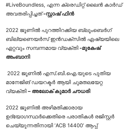
#LiveBoundless, എന്ന ക്രെഡിറ്റ് ലൈൻ കാർഡ്
അവതരിപ്പിച്ചത്
-സ്റ്റാഷ് ഫിൻ
2022 ജൂണിൽ പുറത്തിറക്കിയ ബ്ലൂംബെർഗ്
ബില്യണെയർസ് ഇൻഡക്സിൽ ഏഷ്യയിലെ
ഏറ്റവും സമ്പന്നമായ വ്യക്തി
-മുകേഷ്
അംബാനി
2022 ജൂണിൽ എസ്.ബി.ഐ.യുടെ പുതിയ
മാനേജിങ് ഡയറക്ടർ ആയി ചുമതലയേറ്റ
വ്യക്തി
– അലോക് കുമാർ ചൗധരി
2022 ജൂണിൽ അഴിമതിക്കാരായ
ഉദ്യോഗസ്ഥർക്കെതിരെ പരാതികൾ രജിസ്റ്റർ
ചെയ്യുന്നതിനായി ‘ACB 14400’ ആപ്പ്