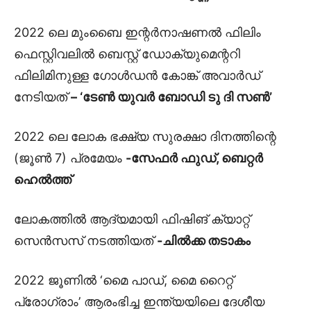
2022 ലെ മുംബൈ ഇന്റർനാഷണൽ ഫിലിം
ഫെസ്റ്റിവലിൽ ബെസ്റ്റ് ഡോക്യുമെന്ററി
ഫിലിമിനുള്ള ഗോൾഡൻ കോങ്ക്‌ അവാർഡ്
നേടിയത്
– ‘ടേൺ യുവർ ബോഡി ടു ദി സൺ’
2022 ലെ ലോക ഭക്ഷ്യ സുരക്ഷാ ദിനത്തിന്റെ
(ജൂൺ 7) പ്രമേയം
-സേഫർ ഫുഡ്, ബെറ്റർ
ഹെൽത്ത്
ലോകത്തിൽ ആദ്യമായി ഫിഷിങ് ക്യാറ്റ്
സെൻസസ് നടത്തിയത്
-ചിൽക്ക തടാകം
2022 ജൂണിൽ ‘മൈ പാഡ്, മൈ റൈറ്റ്
പ്രോഗ്രാം’ ആരംഭിച്ച ഇന്ത്യയിലെ ദേശീയ