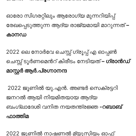
ഓരോ സിഗരറ്റിലും ആരോഗ്യ മുന്നറിയിപ്പ്
രേഖപ്പെടുത്തുന്ന ആദ്യ രാജ്യമായി മാറുന്നത്
–
കാനഡ
2022 ലെ നോർവേ ചെസ്സ് ഗ്രൂപ്പ് എ ഓപ്പൺ
ചെസ്സ് ടൂർണമെൻറ് കിരീടം നേടിയത്
– ഗ്രാൻഡ്
മാസ്റ്റർ ആർ.പ്രഗ്നാനന്ദ
2022 ജൂണിൽ യു.എൻ. അണ്ടർ സെക്രട്ടറി
ജനറൽ ആയി നിയമിതയായ ആദ്യ
ബംഗ്ലാദേശി വനിത നയതന്ത്രജ്ഞ
-റബാബ്
ഫാത്തിമ
2022 ജൂണിൽ നാഷണൽ മ്യൂസിയം ഓഫ്