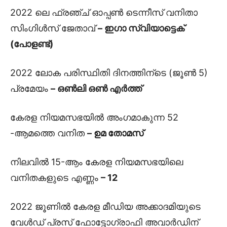
2022 ലെ ഫ്രഞ്ച് ഓപ്പൺ ടെന്നീസ് വനിതാ
സിംഗിൾസ് ജേതാവ്
– ഇഗാ സ്വിയാട്ടെക്
(പോളണ്ട്)
2022 ലോക പരിസ്ഥിതി ദിനത്തിന്ടെ (ജൂൺ 5)
പ്രമേയം
– ഒൺലി ഒൺ എർത്ത്
കേരള നിയമസഭയിൽ അംഗമാകുന്ന 52
-ആമത്തെ വനിത
– ഉമ തോമസ്
നിലവിൽ 15-ആം കേരള നിയമസഭയിലെ
വനിതകളുടെ എണ്ണം
– 12
2022 ജൂണിൽ കേരള മീഡിയ അക്കാദമിയുടെ
വേൾഡ് പ്രസ് ഫോട്ടോഗ്രാഫി അവാർഡിന്