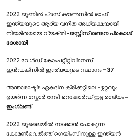
2022 ജൂണിൽ പ്രസ് കൗൺസിൽ ഓഫ്
ഇന്ത്യയുടെ ആദ്യ വനിത അധ്യക്ഷയായി
നിയമിതയായ വ്യക്തി
-ജസ്റ്റിസ് രഞ്ജന പ്രകാശ്
ദേശായി
2022 വേൾഡ് കോംപറ്റീറ്റിവ്നെസ്
ഇൻഡക്സിൽ ഇന്ത്യയുടെ സ്ഥാനം
– 37
അന്താരാഷ്ട്ര ഏകദിന ക്രിക്കറ്റിലെ ഏറ്റവും
ഉയർന്ന സ്കോർ നേടി റെക്കോർഡ് ഇട്ട രാജ്യം
–
ഇംഗ്ലണ്ട്
2022 ജൂലൈയിൽ നടക്കാൻ പോകുന്ന
കോമൺവെൽത്ത് ഗെയിംസിനുള്ള ഇന്ത്യൻ