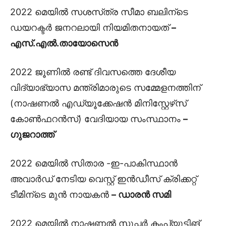
2022 മെയിൽ സശസ്‌ത്ര സീമാ ബലിന്ടെ
ഡയറക്ടർ ജനറലായി നിയമിതനായത്
–
എസ്.എൽ.തായോസെൻ
2022 ജൂണിൽ രണ്ട് ദിവസത്തെ ദേശീയ
വിദ്യാഭ്യാസ മന്ത്രിമാരുടെ സമ്മേളനത്തിന്
(നാഷണൽ എഡ്യൂക്കേഷൻ മിനിസ്റ്റേഴ്‌സ്
കോൺഫറൻസ്) വേദിയായ സംസ്ഥാനം
–
ഗുജറാത്ത്
2022 മെയിൽ സിതാര -ഇ-പാകിസ്ഥാൻ
അവാർഡ് നേടിയ വെസ്റ്റ് ഇൻഡീസ് ക്രിക്കറ്റ്
ടീമിന്ടെ മുൻ നായകൻ
– ഡാരൻ സമി
2022 മെയിൽ നാഷണൽ സൂപ്പർ കംപ്യൂട്ടിങ്