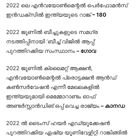
2022 ലെ എൻവയോൺമെന്റൽ പെർഫോമൻസ്
ഇൻഡക്സിൽ ഇന്ത്യയുടെ റാങ്ക്
– 180
2022 ജൂണിൽ ബീച്ചുകളുടെ സമഗ്ര
നടത്തിപ്പിനായി ‘ബീച്ച് വിജിൽ ആപ്പ്’
പുറത്തിറക്കിയ സംസ്ഥാനം
– ഗോവ
2022 ജൂണിൽ ക്ലൈമറ്റ് ആക്ഷൻ,
എൻവയോൺമെന്റൽ പ്രൊട്ടക്ഷൻ ആൻഡ്
കൺസർവേഷൻ എന്നീ മേഖലകളിൽ
ഇന്ത്യയുമായി മെമ്മോറാണ്ടം ഓഫ്
അണ്ടർസ്റ്റാൻഡിങ് ഒപ്പ് വെച്ച രാജ്യം
– കാനഡ
2022 ൽ ടൈംസ് ഹയർ എഡ്യൂക്കേഷൻ
പുറത്തിറക്കിയ ഏഷ്യ യൂണിവേഴ്സിറ്റി റാങ്കിങ്ങിൽ