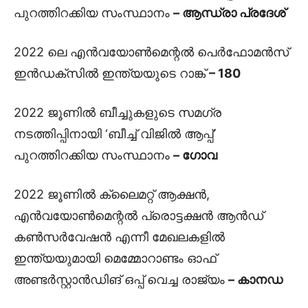
പുറത്തിറക്കിയ സംസ്ഥാനം
– ആന്ധ്രാ പ്രദേശ്
2022 ലെ എൻവയോൺമെന്റൽ പെർഫോമൻസ്
ഇൻഡക്സിൽ ഇന്ത്യയുടെ റാങ്ക്
– 180
2022 ജൂണിൽ ബീച്ചുകളുടെ സമഗ്ര
നടത്തിപ്പിനായി ‘ബീച്ച് വിജിൽ ആപ്പ്’
പുറത്തിറക്കിയ സംസ്ഥാനം
– ഗോവ
2022 ജൂണിൽ ക്ലൈമറ്റ് ആക്ഷൻ,
എൻവയോൺമെന്റൽ പ്രൊട്ടക്ഷൻ ആൻഡ്
കൺസർവേഷൻ എന്നീ മേഖലകളിൽ
ഇന്ത്യയുമായി മെമ്മോറാണ്ടം ഓഫ്
അണ്ടർസ്റ്റാൻഡിങ് ഒപ്പ് വെച്ച രാജ്യം
– കാനഡ