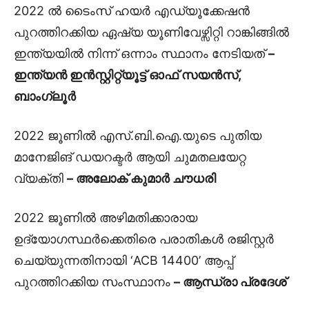
2022 ൽ ടൈംസ് ഹയർ എഡ്യൂക്കേഷൻ
പുറത്തിറക്കിയ ഏഷ്യ യൂണിവേഴ്സിറ്റി റാങ്കിങ്ങിൽ
ഇന്ത്യയിൽ നിന്ന് ഒന്നാം സ്ഥാനം നേടിയത്
–
ഇന്ത്യൻ ഇൻസ്റ്റിറ്റ്യൂട്ട് ഓഫ് സയൻസ്,
ബാംഗ്ലൂർ
2022 ജൂണിൽ എസ്.ബി.ഐ.യുടെ പുതിയ
മാനേജിങ് ഡയറക്ടർ ആയി ചുമതലയേറ്റ
വ്യക്തി
– അലോക് കുമാർ ചൗധരി
2022 ജൂണിൽ അഴിമതിക്കാരായ
ഉദ്യോഗസ്ഥർക്കെതിരെ പരാതികൾ രജിസ്റ്റർ
ചെയ്യുന്നതിനായി ‘ACB 14400’ ആപ്പ്
പുറത്തിറക്കിയ സംസ്ഥാനം
– ആന്ധ്രാ പ്രദേശ്