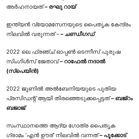
അർഹനായത്
– രഘു റായ്
ഇന്ത്യൻ വ്യോമസേനയുടെ പൈതൃക കേന്ദ്രം
നിലവിൽ വരുന്നത് –
– ചണ്ഡീഗഡ്
2022 ലെ ഫ്രഞ്ച് ഓപ്പൺ ടെന്നീസ് പുരുഷ
സിംഗിൾസ് ജേതാവ്
– റാഫേൽ നദാൽ
(സ്പെയിൻ)
2022 ജൂണിൽ അൽബേനിയയുടെ പുതിയ
പ്രസിഡന്റ് ആയി തിരഞ്ഞെടുക്കപ്പെട്ടത്
– ബജ്‌റം
ബജാജ്
സംസ്ഥാനത്തെ ആദ്യ ഗോത്ര പൈതൃക
ഗ്രാമം ‘എൻ ഊര്’ നിലവിൽ വന്നത്
– പൂക്കോട്