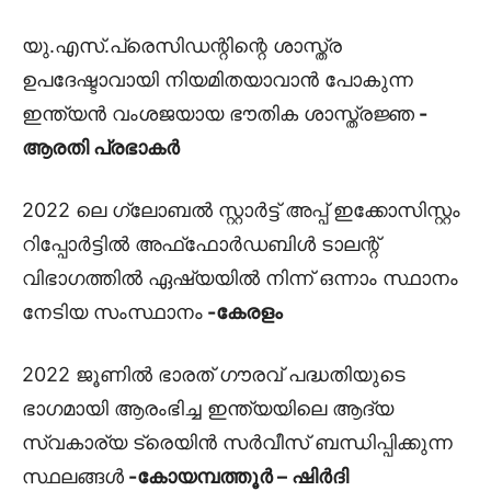
യു.എസ്.പ്രെസിഡന്റിന്റെ ശാസ്ത്ര
ഉപദേഷ്ടാവായി നിയമിതയാവാൻ പോകുന്ന
ഇന്ത്യൻ വംശജയായ ഭൗതിക ശാസ്ത്രജ്ഞ
-
ആരതി പ്രഭാകർ
2022 ലെ ഗ്ലോബൽ സ്റ്റാർട്ട് അപ്പ് ഇക്കോസിസ്റ്റം
റിപ്പോർട്ടിൽ അഫ്‌ഫോർഡബിൾ ടാലന്റ്
വിഭാഗത്തിൽ ഏഷ്യയിൽ നിന്ന് ഒന്നാം സ്ഥാനം
നേടിയ സംസ്ഥാനം
-കേരളം
2022 ജൂണിൽ ഭാരത് ഗൗരവ് പദ്ധതിയുടെ
ഭാഗമായി ആരംഭിച്ച ഇന്ത്യയിലെ ആദ്യ
സ്വകാര്യ ട്രെയിൻ സർവീസ് ബന്ധിപ്പിക്കുന്ന
സ്ഥലങ്ങൾ
-കോയമ്പത്തൂർ – ഷിർദി