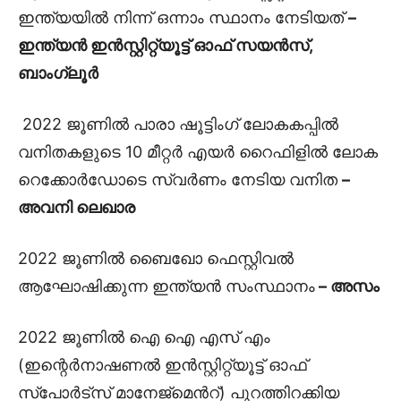
ഇന്ത്യയിൽ നിന്ന് ഒന്നാം സ്ഥാനം നേടിയത്
–
ഇന്ത്യൻ ഇൻസ്റ്റിറ്റ്യൂട്ട് ഓഫ് സയൻസ്,
ബാംഗ്ലൂർ
2022 ജൂണിൽ പാരാ ഷൂട്ടിംഗ് ലോകകപ്പിൽ
വനിതകളുടെ 10 മീറ്റർ എയർ റൈഫിളിൽ ലോക
റെക്കോർഡോടെ സ്വർണം നേടിയ വനിത
–
അവനി ലെഖാര
2022 ജൂണിൽ ബൈഖോ ഫെസ്റ്റിവൽ
ആഘോഷിക്കുന്ന ഇന്ത്യൻ സംസ്ഥാനം
– അസം
2022 ജൂണിൽ ഐ ഐ എസ് എം
(ഇന്റെർനാഷണൽ ഇൻസ്റ്റിറ്റ്യൂട്ട് ഓഫ്
സ്പോർട്സ് മാനേജ്മെൻറ്) പുറത്തിറക്കിയ