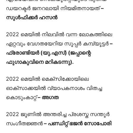
ഡയറക്ടർ ജനറലായി നിയമിതനായത്
–
സുൾഫിക്കർ ഹസൻ
2022 മെയിൽ നിലവിൽ വന്ന ലോകത്തിലെ
ഏറ്റവും വേഗതയേറിയ സൂപ്പർ കമ്പ്യൂട്ടർ
–
ഫ്രോണ്ടിയർ (യു.എസ്) (ജപ്പാന്റെ
ഫുഗാകുവിനെ മറികടന്നു).
2022 മെയിൽ മെക്സിക്കോയിലെ
ഓക്‌സാക്കയിൽ വ്യാപകനാശം വിതച്ച
കൊടുംകാറ്റ്
– അഗത
2022 ജൂണിൽ അന്തരിച്ച പ്രശസ്ത സന്തൂർ
സംഗീതജ്ഞൻ
– പണ്ഡിറ്റ് ഭജൻ സോപോരി