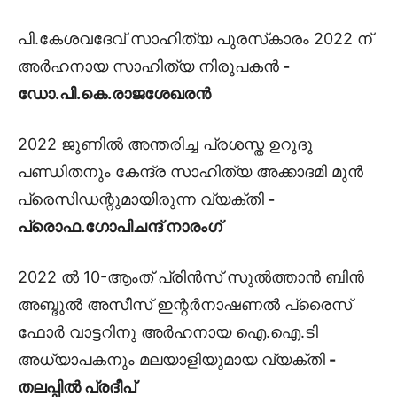
പി.കേശവദേവ് സാഹിത്യ പുരസ്‌കാരം 2022 ന്
അർഹനായ സാഹിത്യ നിരൂപകൻ
-
ഡോ.പി.കെ.രാജശേഖരൻ
2022 ജൂണിൽ അന്തരിച്ച പ്രശസ്ത ഉറുദു
പണ്ഡിതനും കേന്ദ്ര സാഹിത്യ അക്കാദമി മുൻ
പ്രെസിഡന്റുമായിരുന്ന വ്യക്തി
-
പ്രൊഫ.ഗോപിചന്ദ് നാരംഗ്
2022 ൽ 10-ആംത് പ്രിൻസ് സുൽത്താൻ ബിൻ
അബ്ദുൽ അസീസ് ഇന്റർനാഷണൽ പ്രൈസ്
ഫോർ വാട്ടറിനു അർഹനായ ഐ.ഐ.ടി
അധ്യാപകനും മലയാളിയുമായ വ്യക്തി
-
തലപ്പിൽ പ്രദീപ്