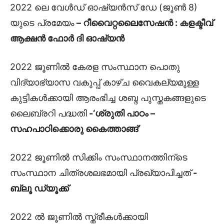
2022 ലെ വേൾഡ് ഓഷ്യൻസ് ഡേ (ജൂൺ 8)
യുടെ പ്രമേയം
– റീവൈറ്റലൈസേഷൻ : കളക്ടീവ്
ആക്ഷൻ ഫോർ ദി ഓഷ്യൻ
2022 ജൂണിൽ കേരള സംസ്ഥാന പൊതു
വിദ്യാഭ്യാസ വകുപ്പ് കാഴ്ച വൈകല്യമുള്ള
കുട്ടികൾക്കായി ആരംഭിച്ച ശബ്ദ പുസ്തകങ്ങളുടെ
ലൈബ്രറി പദ്ധതി
-‘ശ്രുതി പാഠം –
സഹപാഠിക്കൊരു കൈത്താങ്ങ്’
2022 ജൂണിൽ സിക്കിം സംസ്ഥാനത്തിന്ടെ
സംസ്ഥാന ചിത്രശലഭമായി പ്രഖ്യാപിച്ചത്
-
ബ്ലൂ ഡ്യൂക്ക്
2022 ൽ ജൂണിൽ സ്ത്രീകൾക്കായി