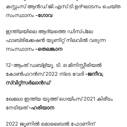
കസ്റ്റംസ് ആൻഡ് ജി.എസ്.ടി.ഉദ്‌ഘാടനം ചെയ്ത
സംസ്ഥാനം
-ഗോവ
ഇന്ത്യയിലെ ആദ്യത്തെ ഡിസ്പ്ലേ
ഫാബ്രിക്കേഷൻ യൂണിറ്റ് നിലവിൽ വരുന്ന
സംസ്ഥാനം
-തെലങ്കാന
12-ആംത് ഡബ്ള്യൂ. ടി. ഒ മിനിസ്റ്റീരിയൽ
കോൺഫറൻസ് 2022 ന്ടെ വേദി
-ജനീവ,
സ്വിറ്റ്സർലാൻഡ്
ഖേലോ ഇന്ത്യ യൂത്ത് ഗെയിംസ് 2021 കിരീടം
നേടിയത്
-ഹരിയാന
2022 ജൂണിൽ മൊബൈൽ ഫോണിന്