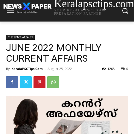
Keralapsctips.com
YOUR KERALA PSC EXAM
PREPARATION PARTNER
CURRENT AFFAIRS
JUNE 2022 MONTHLY
CURRENT AFFAIRS
By
KeralaPSCTips.Com
-
August 25, 2022
1263
0