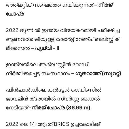
അത്ലറ്റിക് സംഘത്തെ നയിക്കുന്നത്
– നീരജ്
ചോപ്ര
2022 ജൂണിൽ ഇന്ത്യ വിജയകരമായി പരീക്ഷിച്ച
ആണവശേഷിയുള്ള ഷോർട്ട് റേഞ്ച് ബലിസ്റ്റിക്
മിസൈൽ
– പൃഥ്വി – II
ഇന്ത്യയിലെ ആദ്യ ‘സ്റ്റീൽ റോഡ്’
നിർമ്മിക്കപ്പെട്ട സംസ്ഥാനം
– ഗുജറാത്ത് (സൂററ്റ്)
ഫിൻലാൻഡിലെ കുർട്ടേൻ ഗെയിംസിൽ
ജാവലിൻ ത്രോയിൽ സ്വർണ്ണ മെഡൽ
നേടിയത്
-നീരജ് ചോപ്ര (86.69 m)
2022 ലെ 14-ആംത് BRICS ഉച്ചകോടിക്ക്