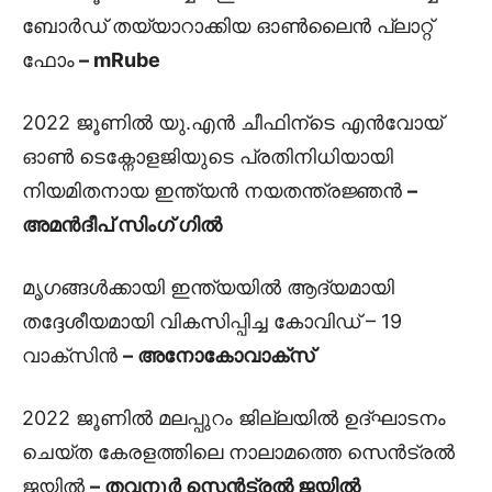
ബോർഡ് തയ്യാറാക്കിയ ഓൺലൈൻ പ്ലാറ്റ്
ഫോം
– mRube
2022 ജൂണിൽ യു.എൻ ചീഫിന്ടെ എൻവോയ്
ഓൺ ടെക്നോളജിയുടെ പ്രതിനിധിയായി
നിയമിതനായ ഇന്ത്യൻ നയതന്ത്രജ്ഞൻ
–
അമൻദീപ് സിംഗ് ഗിൽ
മൃഗങ്ങൾക്കായി ഇന്ത്യയിൽ ആദ്യമായി
തദ്ദേശീയമായി വികസിപ്പിച്ച കോവിഡ് – 19
വാക്‌സിൻ
– അനോകോവാക്സ്
2022 ജൂണിൽ മലപ്പുറം ജില്ലയിൽ ഉദ്‌ഘാടനം
ചെയ്ത കേരളത്തിലെ നാലാമത്തെ സെൻട്രൽ
ജയിൽ
– തവനൂർ സെൻട്രൽ ജയിൽ