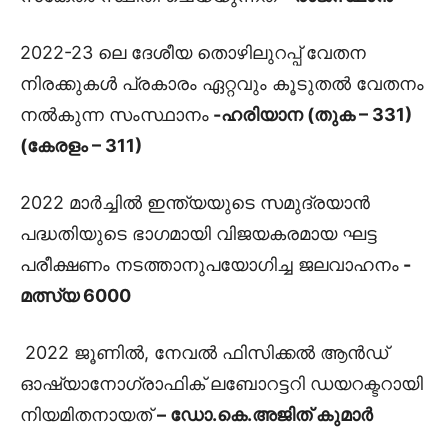
2022-23 ലെ ദേശീയ തൊഴിലുറപ്പ് വേതന
നിരക്കുകൾ പ്രകാരം ഏറ്റവും കൂടുതൽ വേതനം
നൽകുന്ന സംസ്ഥാനം
-ഹരിയാന (തുക – 331)
(കേരളം – 311)
2022 മാർച്ചിൽ ഇന്ത്യയുടെ സമുദ്രയാൻ
പദ്ധതിയുടെ ഭാഗമായി വിജയകരമായ ഘട്ട
പരീക്ഷണം നടത്താനുപയോഗിച്ച ജലവാഹനം
-
മത്സ്യ 6000
2022 ജൂണിൽ, നേവൽ ഫിസിക്കൽ ആൻഡ്
ഓഷ്യാനോഗ്രാഫിക് ലബോറട്ടറി ഡയറക്ടറായി
നിയമിതനായത്
– ഡോ.കെ.അജിത് കുമാർ