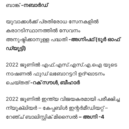
ബാങ്ക്
-നബാർഡ്
യുവാക്കൾക്ക് പ്രതിരോധ സേനകളിൽ
കരാറടിസ്ഥാനത്തിൽ സേവനം
അനുഷ്ഠിക്കാനുള്ള പദ്ധതി
-അഗ്നിപഥ് (ടൂർ ഓഫ്
ഡ്യൂട്ടി)
2022 ജൂണിൽ എഫ്.എസ്.എസ്.എ.ഐ യുടെ
നാഷണൽ ഫുഡ് ലബോറട്ടറി ഉദ്‌ഘാടനം
ചെയ്തത്
-റക് സൗൾ, ബീഹാർ
2022 ജൂണിൽ ഇന്ത്യ വിജയകരമായി പരീക്ഷിച്ച
ന്യൂക്ലിയർ – കേപ്പബിൾ ഇന്റർമീഡിയറ്റ് –
റേഞ്ച് ബാലിസ്റ്റിക് മിസൈൽ
– അഗ്നി -4