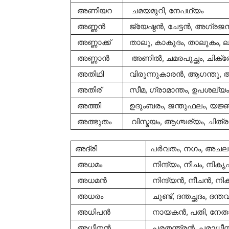
അണിയറ
ചമയമുറി, നേപഥ്യം
അണ്ണന്‍
ജ്യേഷ്ഠന്‍, ചേട്ടന്‍, അഗ്രജന്
അണ്ണാക്ക്
താലു, കാകുദം, താലുകം, 
അണ്ണാന്‍
അണില്‍, ചമരപുച്ഛം, ചിക
അതിഥി
വിരുന്നുകാരന്‍, ആഗന്തു,
അതിര്
സീമ, ഗ്രാമാന്തം, ഉപശല്യ
അത്തി
ഉദുംബരം, ജന്തുഫലം, യജ്ഞ
അത്ഭുതം
വിസ്മയം, ആശ്ചര്യം, ചിത്രം
അദ്രി
പര്‍വതം, നഗം, അചലം
അധമം
നിന്ദ്യം, നീചം, നികൃഷ
അധമന്‍
നിന്ദ്യന്‍, നീചന്‍, നിക
അധരം
ചുണ്ട്, ദന്തച്ഛദം, ദന
അധിപന്‍
നായകന്‍, പതി, നേതാ
അധീനന്‍
പരതന്ത്രന്‍, പരാധീന