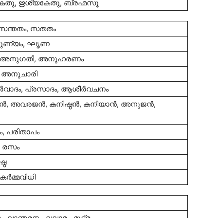
േതു, ഋശ്യകേതു, ബ്രഹ്മസൂ
 സന്തതം, സതതം
രുണ്യം, ഘൃണ
, അനുഗതി, അനുഹരണം
 അനുചാരി
‍വാദം, പ്രസാദം, ആശീര്‍വചനം
‍, അവരജന്‍, കനിഷ്ഠന്‍, കനീയാന്‍, അനുജന്‍,
, പരിതാപം
, രസം
്ഠ
്‍മ്മവിധി
ം, ലാഞ്ഛനം, ലലാമം, മുദ്ര