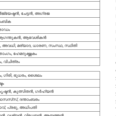
‍ജ്യേഷ്ഠന്‍, ചേട്ടന്‍, അഗ്രജ
ലംബിക
്രോഡം
 ആഗന്തുകന്‍, ആവേശികന്‍
ം, അവധി, മര്യാദ, ധാരണ, സംസ്ഥ, സ്ഥിതി
ാംഗം, ഹേമദുഗ്ദ്ധകം
, വിചിത്രം
, ഗിരി, ഭൂധരം, ശൈലം
്ടം
ൃഷ്ടന്‍, കുത്സിതന്‍, ഗര്‍ഹ്യന്‍
്തവാസസ്‌സ്, ദന്താംബരം
വ്, പ്രഭു, അധിപതി
ന്‍, വശ്യന്‍, വിധേയന്‍, ആയത്തന്‍