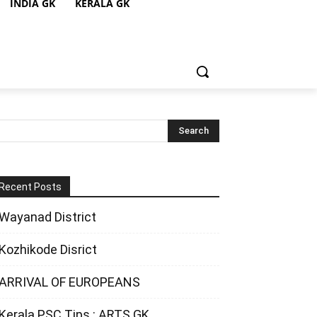
INDIA GK
KERALA GK
Recent Posts
Wayanad District
Kozhikode Disrict
ARRIVAL OF EUROPEANS
Kerala PSC Tips : ARTS GK