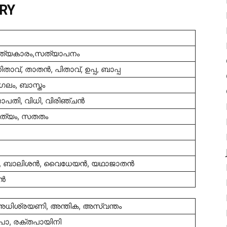
RY
സത്യകാരം,സത്യാപനം
വ്, താതന്‍, പിതാവ്, ഉപ്പ, ബാപ്പ
ലം, ബാസ്തം
ാപതി, വിധി, വിരിഞ്ചന്‍
ിത്യം, സതതം
‍, ബാലിശന്‍, വൈധേയന്‍, യഥാജാതന്‍
്‍
ി, അധിശ്രയണി, അന്തിക, അസ്വന്തം
പാ, രക്തപായിനി