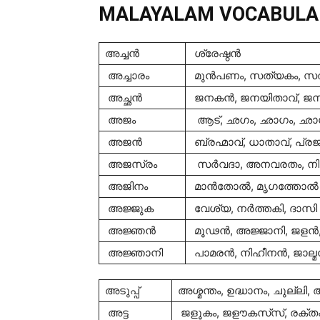
MALAYALAM VOCABULA
അച്ചന്‍
ശ്രേഷ്ഠന്‍
അച്ചാരം
മുന്‍പണം, സത്യകം, 
അച്ഛന്‍
ജനകന്‍, ജനയിതാവ്, ജനിതാ
അജം
ആട്, ഛഗം, ഛാഗം, ഛാഗ
അജന്‍
ബ്രഹ്മാവ്, ധാതാവ്, പ്രജ
അജസ്രം
സര്‍വദാ, അനവരതം, ന
അജിനം
മാന്‍തോല്‍, മൃഗത്തോല്‍
അജ്ജുക
വേശ്യ, നര്‍ത്തകി, ദാസി
അജ്ഞന്‍
മൂഢന്‍, അജ്ജാനി, ജളന്
അജ്ഞാനി
പാമരന്‍, നിഹീനന്‍, ജാല്മന
അടുപ്പ്
അശ്മന്തം, ഉദ്ധാനം, ചുല്ല
അട്ട
ജളൂകം, ജളൗകസ്‌സ്, രക്ത