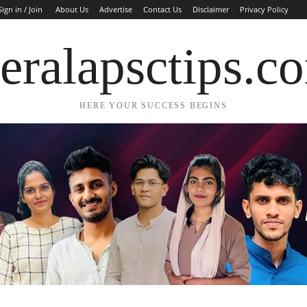
Sign in / Join
About Us
Advertise
Contact Us
Disclaimer
Privacy Policy
eralapsctips.c
HERE YOUR SUCCESS BEGINS