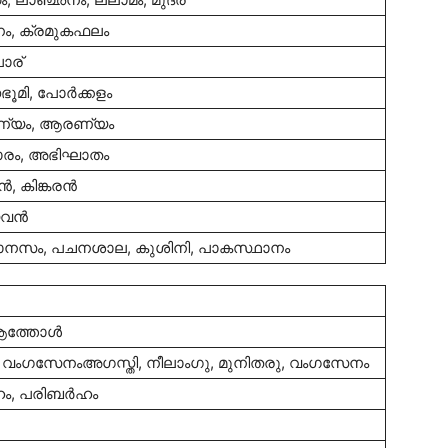
്കണം, ക്രമുകഫലം
ോര്
ഭൂമി, പോര്‍ക്കളം
രണ്യം, ആരണ്യം
ാരം, അഭിഘാതം
, കിങ്കരന്‍
വന്‍
മഹാനസം, പചനശാല, കുശിനി, പാകസ്ഥാനം
ആത്തോള്‍
ു, വംഗസേനംഅഗസ്തി, നീലാംഗു, മുനിതരു, വംഗസേനം
ം, പരിബര്‍ഹം