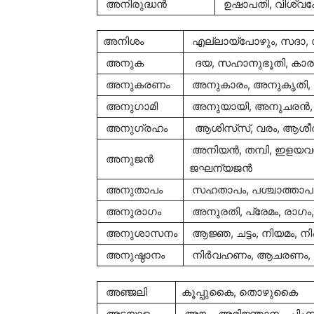
അനിരുദ്ധന്‍
ഉഷാപതി, വിശ്വക
അനിശം
എല്ലായ്‌പോഴും, സദാ,
അനുക
ദയ, സഹാനുഭൂതി, കാ
അനുകരണം
അനുകാരം, അനുകൃതി
അനുഗാമി
അനുയായി, അനുചരന്‍,
അനുഗ്രഹം
ആശിസ്‌സ്, വരം, ആശീര്
അനിയന്‍, തമ്പി, ഇളയവന്
അനുജന്‍
ജഘന്യജന്‍
അനുതാപം
സഹതാപം, പശ്ചാത്താപം
അനുരാഗം
അനുരതി, പ്രേമം, രാഗം
അനുശാസനം
ആജ്ഞ, ചട്ടം, നിയമം, നിഷ
അനുഷ്ഠാനം
നിര്‍വഹണം, ആചരണം, കര
അഞ്ജലി
കൂപ്പുകൈ, തൊഴുകൈ
അടയാളം
അങ്കം, അഭിജ്ഞാനം, ചിഹ്ന