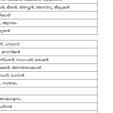
‍, ഭീതന്‍, ത്രസ്തന്‍, ത്രസ്‌നു, ഭീലുകന്‍
ധികാരി
, ആനതം
ൂതന്‍
ണി, പന്ഥാവ്
‍, മനസിജന്‍
ീധരന്‍, നാഗപതി, ശേഷന്‍
ുമകന്‍, അനന്തരവകാശി
വഹ്നി, ദഹനന്‍
, സന്തതം
, അവഹേളനം
 ഹീനന്‍