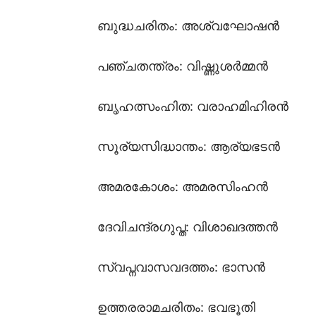
ബുദ്ധചരിതം: അശ്വഘോഷൻ
പഞ്ചതന്ത്രം: വിഷ്ണുശർമ്മൻ
ബൃഹത്സംഹിത: വരാഹമിഹിരൻ
സൂര്യസിദ്ധാന്തം: ആര്യഭടൻ
അമരകോശം: അമരസിംഹൻ
ദേവിചന്ദ്രഗുപ്ത: വിശാഖദത്തൻ
സ്വപ്നവാസവദത്തം: ഭാസൻ
ഉത്തരരാമചരിതം: ഭവഭൂതി