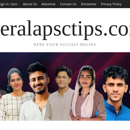
ign in / Join
About Us
Advertise
Contact Us
Disclaimer
Privacy Policy
eralapsctips.c
HERE YOUR SUCCESS BEGINS