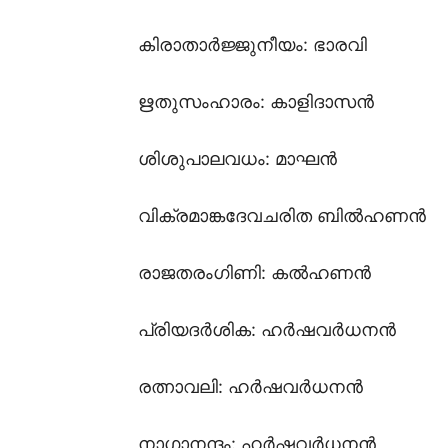
കിരാതാർജ്ജുനീയം: ഭാരവി
ഋതുസംഹാരം: കാളിദാസൻ
ശിശുപാലവധം: മാഘൻ
വിക്രമാങ്കദേവചരിത ബിൽഹണൻ
രാജതരംഗിണി: കൽഹണൻ
പ്രിയദർശിക: ഹർഷവർധനൻ
രത്നാവലി: ഹർഷവർധനൻ
നാഗാനന്ദം: ഹർഷവർധനൻ