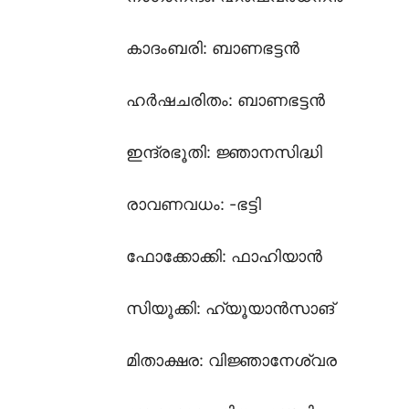
കാദംബരി: ബാണഭട്ടൻ
ഹർഷചരിതം: ബാണഭട്ടൻ
ഇന്ദ്രഭൂതി: ജ്ഞാനസിദ്ധി
രാവണവധം: -ഭട്ടി
ഫോക്കോക്കി: ഫാഹിയാൻ
സിയൂക്കി: ഹ്യൂയാൻസാങ്
മിതാക്ഷര: വിജ്ഞാനേശ്വര