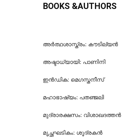
BOOKS &AUTHORS
അർത്ഥശാസ്ത്രം: കൗടില്യൻ
അഷ്ടാധ്യായി: പാണിനി
ഇൻഡിക: മെഗസ്തനീസ്
മഹാഭാഷ്യം: പതഞ്ജലി
മുദ്രാരക്ഷസം: വിശാഖദത്തൻ
മൃച്ഛഘടികം: ശൂദ്രകൻ