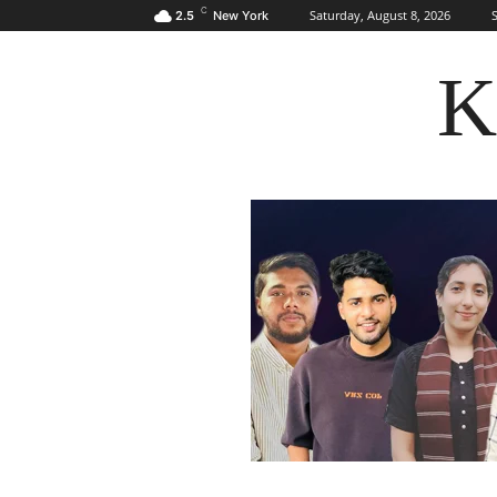
C
Saturday, August 8, 2026
S
2.5
New York
K