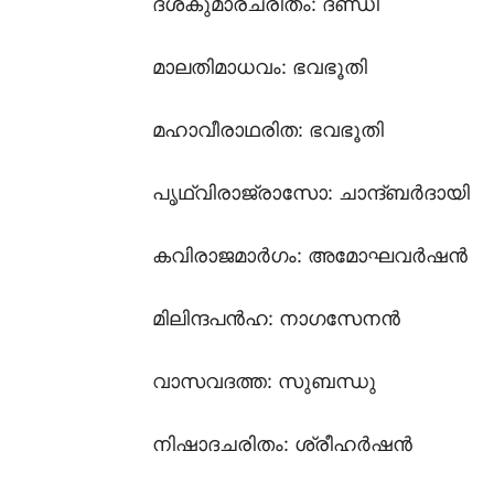
ദശകുമാരചരിതം: ദണ്ഡി
മാലതിമാധവം: ഭവഭൂതി
മഹാവീരാഥരിത: ഭവഭൂതി
പൃഥ്വിരാജ്രാസോ: ചാന്ദ്ബർദായി
കവിരാജമാർഗം: അമോഘവർഷൻ
മിലിന്ദപൻഹ: നാഗസേനൻ
വാസവദത്ത: സുബന്ധു
നിഷാദചരിതം: ശ്രീഹർഷൻ