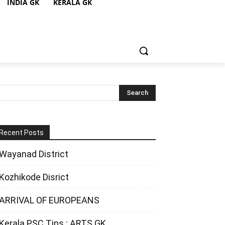
INDIA GK
KERALA GK
Recent Posts
Wayanad District
Kozhikode Disrict
ARRIVAL OF EUROPEANS
Kerala PSC Tips : ARTS GK